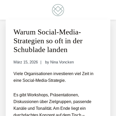
Zur
Skip
Zur
Skip
Hauptnavigation
to
Fußzeile
to
springen
main
springen
footer
VONCKEN
DIGITAL CONSULTING
content
navigation
Warum Social-Media-
Strategien so oft in der
Schublade landen
März 15, 2026
by
Nina Voncken
Viele Organisationen investieren viel Zeit in
eine Social-Media-Strategie.
Es gibt Workshops, Präsentationen,
Diskussionen über Zielgruppen, passende
Kanäle und Tonalität. Am Ende liegt ein
durchdachtes Konzept auf dem Tisch –