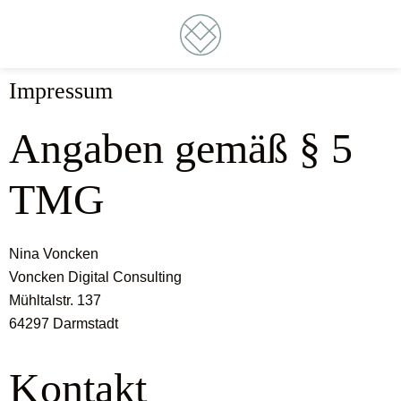
Zur
Skip
Zur
Skip
Hauptnavigation
to
Fußzeile
to
springen
main
springen
footer
VONCKEN
DIGITAL CONSULTING
content
navigation
Impressum
Angaben gemäß § 5
TMG
Nina Voncken
Voncken Digital Consulting
Mühltalstr. 137
64297 Darmstadt
Kontakt