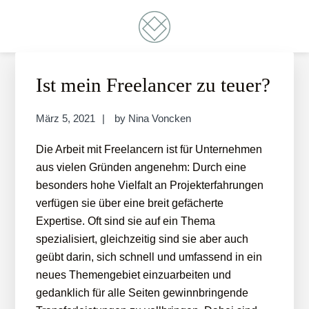
Zur
Skip
Zur
Skip
Hauptnavigation
to
Fußzeile
to
springen
main
springen
footer
VONCKEN
DIGITAL CONSULTING
content
navigation
Ist mein Freelancer zu teuer?
März 5, 2021
by
Nina Voncken
Die Arbeit mit Freelancern ist für Unternehmen
aus vielen Gründen angenehm: Durch eine
besonders hohe Vielfalt an Projekterfahrungen
verfügen sie über eine breit gefächerte
Expertise. Oft sind sie auf ein Thema
spezialisiert, gleichzeitig sind sie aber auch
geübt darin, sich schnell und umfassend in ein
neues Themengebiet einzuarbeiten und
gedanklich für alle Seiten gewinnbringende