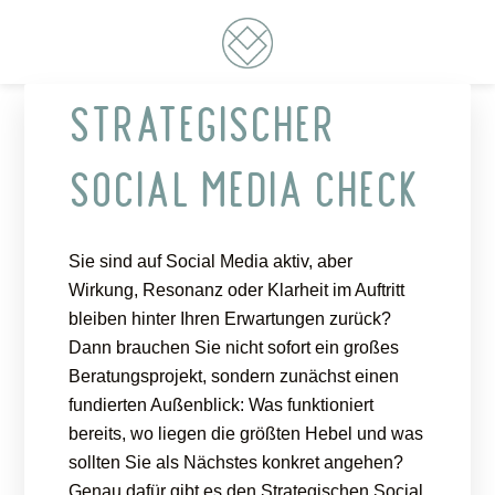
Zur
Skip
Zur
Skip
Hauptnavigation
to
Fußzeile
to
springen
main
springen
footer
VONCKEN
DIGITAL CONSULTING
content
navigation
STRATEGISCHER
SOCIAL MEDIA CHECK
Sie sind auf Social Media aktiv, aber
Wirkung, Resonanz oder Klarheit im Auftritt
bleiben hinter Ihren Erwartungen zurück?
Dann brauchen Sie nicht sofort ein großes
Beratungsprojekt, sondern zunächst einen
fundierten Außenblick: Was funktioniert
bereits, wo liegen die größten Hebel und was
sollten Sie als Nächstes konkret angehen?
Genau dafür gibt es den Strategischen Social